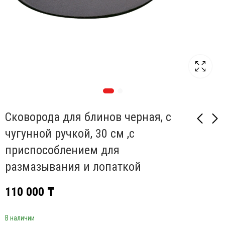
Сковорода для блинов черная, с
чугунной ручкой, 30 см ,с
приспособлением для
Сковорода для блинов
Сотейник 28 см, 4,65 л,
черная, с деревянной
темно-синий
размазывания и лопаткой
ручкой, 28 см ,с
297 000
₸
110 000
₸
приспособлением для
110 000
₸
размазывания теста и
лопаткой
В наличии