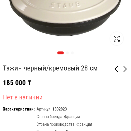
Тажин черный/кремовый 28 см
185 000
₸
Тажин черный/
Сковорода овальная
вишневый, 28 см
для рыбы, 32 см, с
Нет в наличии
чугунной крышкой,
185 000
₸
260 000
₸
морская
Характеристики:
Артикул:
1302823
Страна бренда:
Франция
Страна производства:
Франция